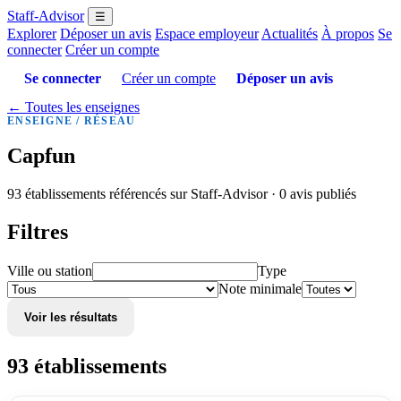
Staff-Advisor
☰
Explorer
Déposer un avis
Espace employeur
Actualités
À propos
Se
connecter
Créer un compte
Se connecter
Créer un compte
Déposer un avis
← Toutes les enseignes
ENSEIGNE / RÉSEAU
Capfun
93 établissements référencés sur Staff-Advisor · 0 avis publiés
Filtres
Ville ou station
Type
Note minimale
Voir les résultats
93 établissements